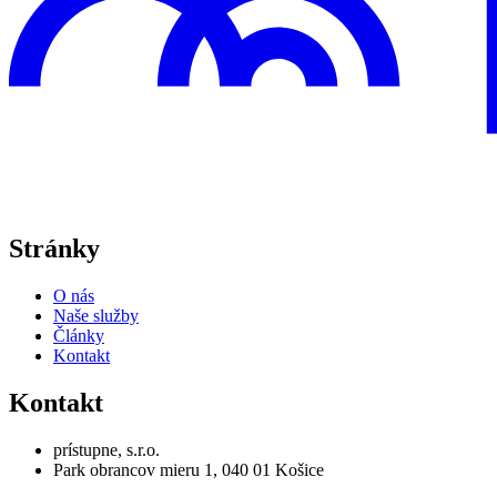
Digitálna prístupnosť pre každého - audity prístupnosti, školenia a ko
Webstránku prevádzkuje
prístupne, s.r.o.
Stránky
O nás
Naše služby
Články
Kontakt
Kontakt
prístupne, s.r.o.
Park obrancov mieru 1, 040 01 Košice