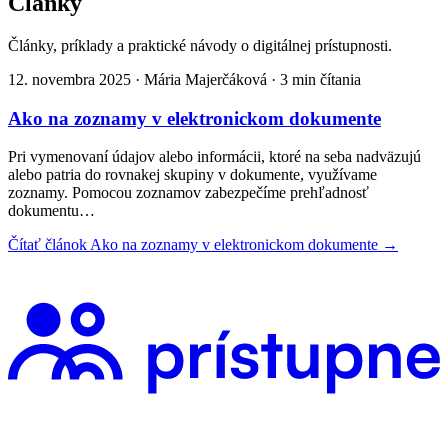
Články
Články, príklady a praktické návody o digitálnej prístupnosti.
12. novembra 2025
·
Mária Majerčáková
· 3 min čítania
Ako na zoznamy v elektronickom dokumente
Pri vymenovaní údajov alebo informácii, ktoré na seba nadväzujú
alebo patria do rovnakej skupiny v dokumente, využívame
zoznamy. Pomocou zoznamov zabezpečíme prehľadnosť
dokumentu…
Čítať článok
Ako na zoznamy v elektronickom dokumente
→
Digitálna prístupnosť pre každého - audity prístupnosti, školenia a
konzultácie pre weby a mobilné aplikácie